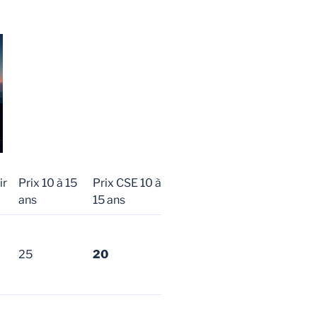
ir
Prix 10 à 15
Prix CSE 10 à
ans
15 ans
25
20