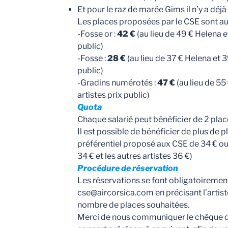
Et pour le raz de marée Gims il n’y a déjà
Les places proposées par le CSE sont au t
-Fosse or :
42 €
(au lieu de 49 € Helena et
public)
-Fosse :
28 €
(au lieu de 37 € Helena et 39
public)
-Gradins numérotés :
47 €
(au lieu de 55
artistes prix public)
Quota
Chaque salarié peut bénéficier de 2 plac
Il est possible de bénéficier de plus de pl
préférentiel proposé aux CSE de 34 € ou 
34 € et les autres artistes 36 €)
Procédure de réservation
Les réservations se font obligatoirement
cse@aircorsica.com en précisant l’artiste
nombre de places souhaitées.
Merci de nous communiquer le chèque 