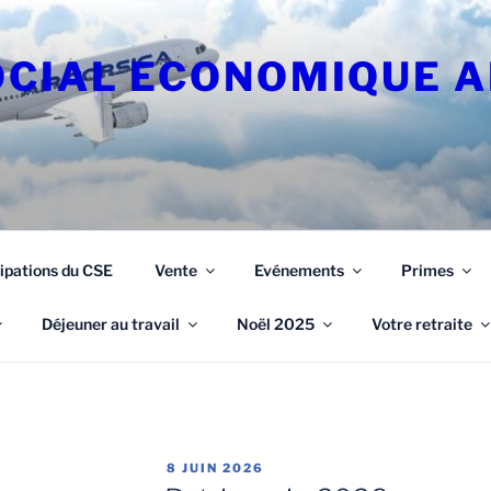
OCIAL ECONOMIQUE A
ipations du CSE
Vente
Evénements
Primes
Déjeuner au travail
Noël 2025
Votre retraite
PUBLIÉ
8 JUIN 2026
LE