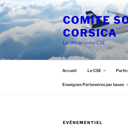
Aller
au
COMITE S
contenu
principal
CORSICA
Le site de votre CSE
Accueil
Le CSE
Partic
Enseignes Partenaires par bases
EVÉNEMENTIEL