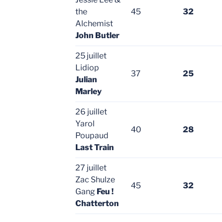
the
45
32
Alchemist
John Butler
25 juillet
Lidiop
37
25
Julian
Marley
26 juillet
Yarol
40
28
Poupaud
Last Train
27 juillet
Zac Shulze
45
32
Gang
Feu !
Chatterton