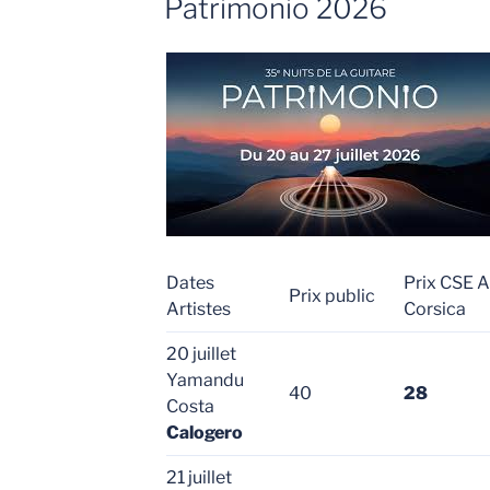
Patrimonio 2026
Dates
Prix CSE A
Prix public
Artistes
Corsica
20 juillet
Yamandu
40
28
Costa
Calogero
21 juillet