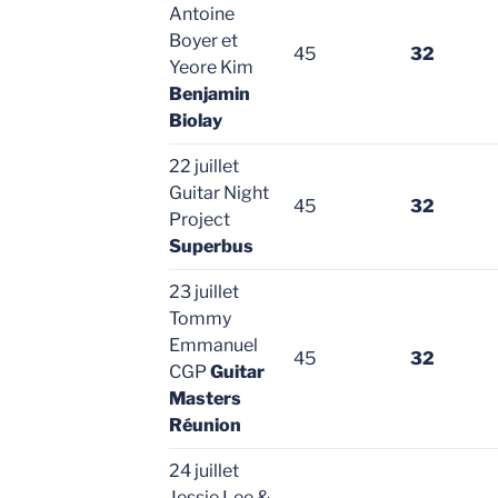
Antoine
Boyer et
45
32
Yeore Kim
Benjamin
Biolay
22 juillet
Guitar Night
45
32
Project
Superbus
23 juillet
Tommy
Emmanuel
45
32
CGP
Guitar
Masters
Réunion
24 juillet
Jessie Lee &