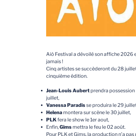
Aiò Festival a dévoilé son affiche 2026 e
jamais !
Cinq artistes se succèderont du 28 juill
cinquième édition.
Jean-Louis Aubert
prendra possession 
juillet,
Vanessa Paradis
se produira le 29 juillet
Helena
montera sur scène le 30 juillet,
PLK
fera le show le 1er aout,
Enfin,
Gims
mettra le feu le 02 août.
Pour PLK et Gims, la production n’a pas 