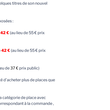
lques titres de son nouvel
posées :
e
42 €
(au lieu de 55 € prix
e
42 €
(au lieu de 55 € prix
ieu de
37 €
prix public)
ilité d’acheter plus de places que
la catégorie de place avec
orrespondant à la commande ,