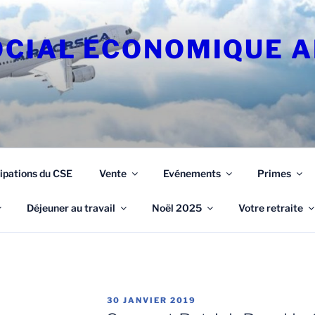
OCIAL ECONOMIQUE A
ipations du CSE
Vente
Evénements
Primes
Déjeuner au travail
Noël 2025
Votre retraite
PUBLIÉ
30 JANVIER 2019
LE