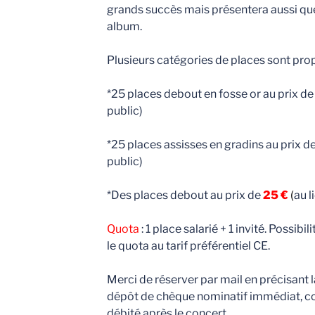
grands succès mais présentera aussi que
album.
Plusieurs catégories de places sont pro
*25 places debout en fosse or au prix d
public)
*25 places assisses en gradins au prix d
public)
*Des places debout au prix de
25 €
(
au l
Quota
: 1 place salarié + 1 invité. Possib
le quota au tarif préférentiel CE.
Merci de réserver par mail en précisant 
dépôt de chèque nominatif immédiat, c
débité après le concert.