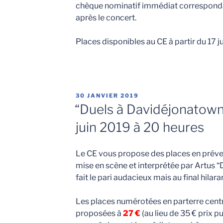
chèque nominatif immédiat correspond
après le concert.
Places disponibles au CE à partir du 17 ju
PUBLIÉ
30 JANVIER 2019
LE
“Duels à Davidéjonatown”
juin 2019 à 20 heures
Le CE vous propose des places en préven
mise en scène et interprétée par Artus 
fait le pari audacieux mais au final hilar
Les places numérotées en parterre centr
proposées à
27 €
(au lieu de 35 € prix pu