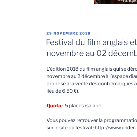
PUBLIÉ
29 NOVEMBRE 2018
LE
Festival du film anglais e
novembre au 02 décemb
L’édition 2018 du film anglais qui se dé
novembre au 2 décembre à l’espace diam
propose à la vente des contremarques au 
lieu de 6,50 €).
Quota
: 5 places /salarié.
Vous pouvez retrouver la programmation
sur le site du festival : http ://www.und