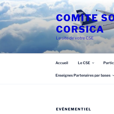
Aller
au
COMITE S
contenu
principal
CORSICA
Le site de votre CSE
Accueil
Le CSE
Partic
Enseignes Partenaires par bases
EVÉNEMENTIEL